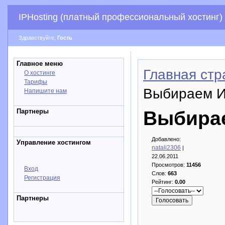
IPHosting (платный профессиональный хостинг)
Здравствуйте,
Гость
Главное меню
Главная стр
О хостинге
Тарифы
Выбираем И
Напишите нам
Партнеры
Выбирае
Добавлено:
Управление хостингом
natali2306
|
22.06.2011
Просмотров:
11456
Вход
Слов:
663
Регистрация
Рейтинг:
0.00
Партнеры