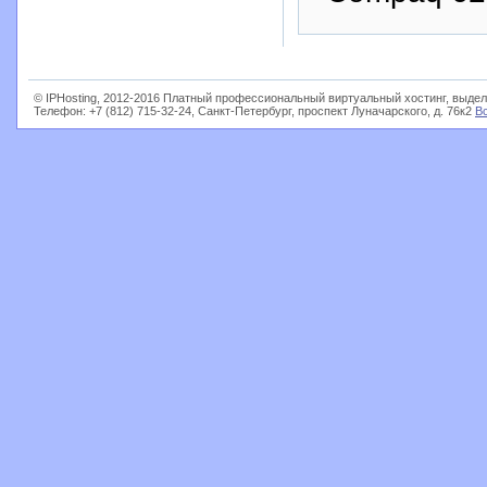
© IPHosting, 2012-2016 Платный профессиональный виртуальный хостинг, выдел
Телефон: +7 (812) 715-32-24, Санкт-Петербург, проспект Луначарского, д. 76к2
В