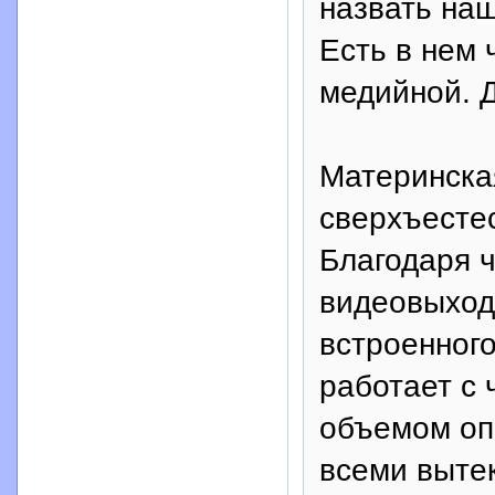
назвать наш
Есть в нем 
медийной. Д
Материнска
сверхъестес
Благодаря ч
видеовыходо
встроенног
работает с 
объемом оп
всеми выте