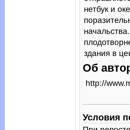
нетбук и ок
поразитель
начальства.
плодотворне
здания в це
Об авто
http://www.m
Условия п
При репосте