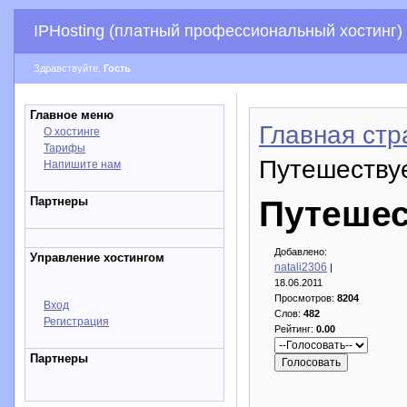
IPHosting (платный профессиональный хостинг)
Здравствуйте,
Гость
Главное меню
Главная стр
О хостинге
Тарифы
Путешеству
Напишите нам
Партнеры
Путешес
Добавлено:
Управление хостингом
natali2306
|
18.06.2011
Просмотров:
8204
Вход
Слов:
482
Регистрация
Рейтинг:
0.00
Партнеры