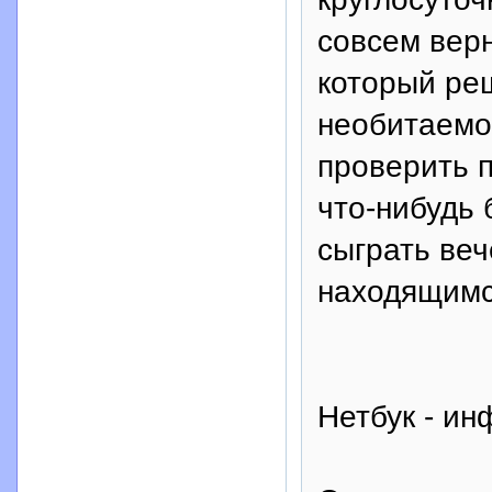
совсем верн
который ре
необитаемом
проверить п
что-нибудь 
сыграть веч
находящимс
Нетбук - и