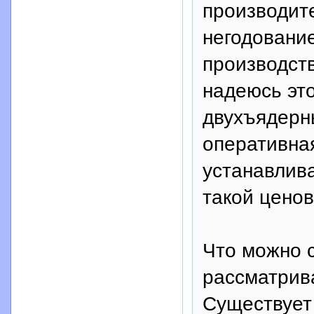
производит
негодование
производст
надеюсь это
двухъядерны
оперативна
устанавлива
такой ценов
Что можно 
рассматрива
Существует 