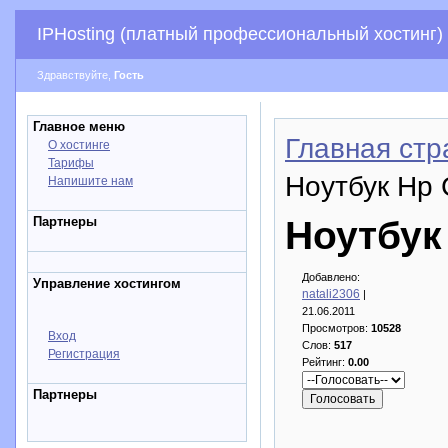
IPHosting (платный профессиональный хостинг)
Здравствуйте,
Гость
Главное меню
Главная стр
О хостинге
Тарифы
Ноутбук Hp
Напишите нам
Партнеры
Ноутбук
Добавлено:
Управление хостингом
natali2306
|
21.06.2011
Просмотров:
10528
Вход
Слов:
517
Регистрация
Рейтинг:
0.00
Партнеры