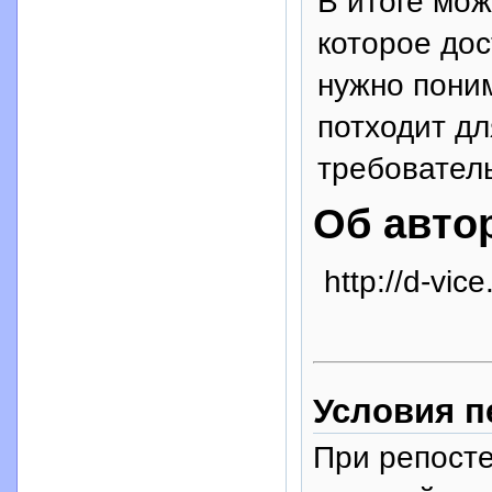
В итоге мож
которое дос
нужно поним
потходит дл
требовател
Об авто
http://d-vic
Условия п
При репосте