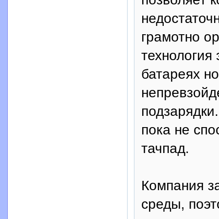
недостаточ
грамотно о
технология
батареях но
непревзойд
подзарядки.
пока не сп
тачпад.
Компания з
среды, поэт