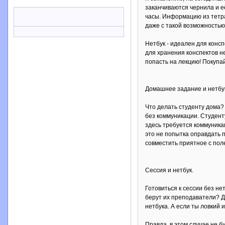
заканчиваются чернила и её
часы. Информацию из тетра
даже с такой возможностью
Нетбук - идеален для конс
для хранения конспектов не
попасть на лекцию! Покупай
Домашнее задание и нетбу
Что делать студенту дома?
без коммуникации. Студенту
здесь требуется коммуника
это не попытка оправдать 
совместить приятное с пол
Сессия и нетбук.
Готовиться к сессии без н
берут их преподаватели? Да
нетбука. А если ты ловкий 
Правда, в этом случае не 