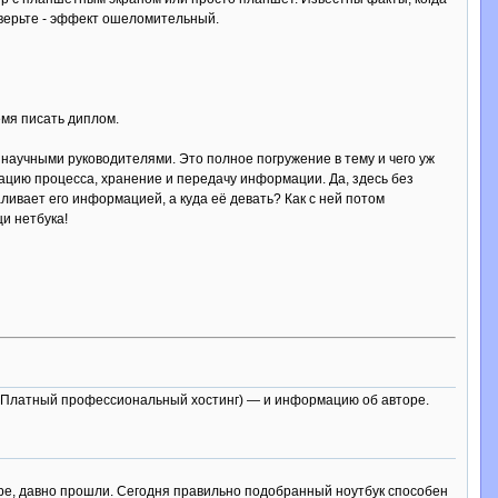
оверьте - эффект ошеломительный.
емя писать диплом.
 научными руководителями. Это полное погружение в тему и чего уж
изацию процесса, хранение и передачу информации. Да, здесь без
аливает его информацией, а куда её девать? Как с ней потом
щи нетбука!
.ru/ (Платный профессиональный хостинг) — и информацию об авторе.
ере, давно прошли. Сегодня правильно подобранный ноутбук способен