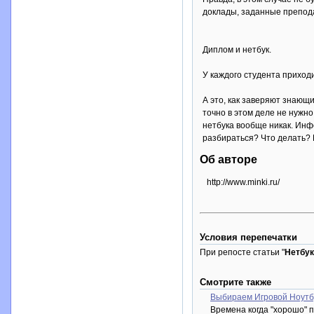
доклады, заданные препода
Диплом и нетбук.
У каждого студента приход
А это, как заверяют знающ
точно в этом деле не нужно
нетбука вообще никак. Инфо
разбираться? Что делать? К
Об авторе
http://www.minki.ru/
Условия перепечатки
При репосте статьи "
Нетбук
Смотрите также
Выбираем Игровой Ноутб
Времена когда "хорошо" 