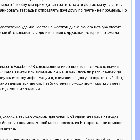
вместо 1-й секунды приходится тратить на это долгие минуты, а то и
нировать тетрадь и отправлять друг другу по почте - не проблема. Но
достаточно удобно. Места на жестком диске любого нетбука хватит
аписывайте конспекты и делитесь ими с друзьями, которые не смогли
пример, в Facebook! В современном мире просто невозможно выжить
ить? Когда зачеты или экзамены? А не изменилось ли расписание? Да,
му количеству информации и, внимание! - доступ оперативный. Нет,
ожно заниматься делом. Нетбук станет помощником тому, кто умеет
все домашние задания.
ия, которые так необходимы для успешной сдачи экзамена? Откуда
же билеты к экзаменам - всё можно скачать из Интернета при помощи
экзамена.
ер с планшетным экраном или просто планшет. Известны факты, когда