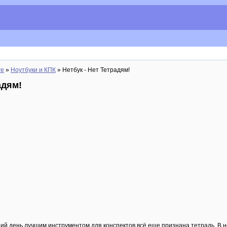
re
»
Ноутбуки и КПК
» Нетбук - Нет Тетрадям!
адям!
ий день лучшим инструментом для конспектов всё еще признана тетрадь. В не