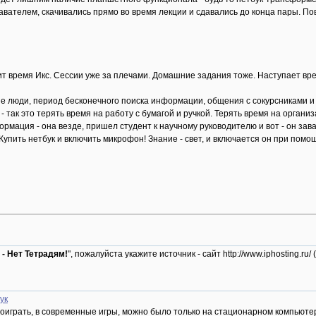
вателем, скачивались прямо во время лекции и сдавались до конца пары. П
ит время Икс. Сессии уже за плечами. Домашние задания тоже. Наступает вр
ие люди, период бесконечного поиска информации, общения с сокурсниками и
 - так это терять время на работу с бумагой и ручкой. Терять время на орган
рмация - она везде, пришел студент к научному руководителю и вот - он зав
упить нетбук и включить микрофон! Знание - свет, и включается он при помо
 - Нет Тетрадям!
", пожалуйста укажите источник - сайт http://www.iphosting
ук
поиграть, в современные игры, можно было только на стационарном компьют