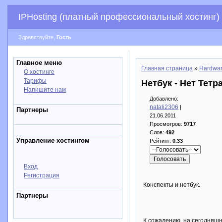
IPHosting (платный профессиональный хостинг)
Здравствуйте,
Гость
Главное меню
Главная страница
»
Hardwa
О хостинге
Тарифы
Нетбук - Нет Тетр
Напишите нам
Добавлено:
natali2306
|
Партнеры
21.06.2011
Просмотров:
9717
Слов:
492
Управление хостингом
Рейтинг:
0.33
Вход
Регистрация
Конспекты и нетбук.
Партнеры
К сожалению, на сегодняшн