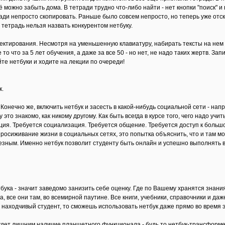
 можно забыть дома. В тетради трудно что-либо найти - нет кнопки "поиск" и 
ди непросто скопировать. Раньше было совсем непросто, но теперь уже отска
 тетрадь нельзя назвать конкурентом нетбуку.
пектирования. Несмотря на уменьшенную клавиатуру, набирать тексты на нем 
 то что за 5 лет обучения, а даже за все 50 - но нет, не надо таких жертв. З
те нетбуки и ходите на лекции по очереди!
к.
 Конечно же, включить нетбук и засесть в какой-нибудь социальной сети - на
 это знакомо, как никому другому. Как быть всегда в курсе того, чего надо уч
ция. Требуется социализация. Требуется общение. Требуется доступ к большо
просиживание жизни в социальных сетях, это попытка объяснить, что и там м
езным. Именно нетбук позволит студенту быть онлайн и успешно выполнять 
етбука - значит заведомо занизить себе оценку. Где по Вашему хранятся знан
, все они там, во всемирной паутине. Все книги, учебники, справочники и да
и находчивый студент, то сможешь использовать нетбук даже прямо во время 
будет лишним наличие планшетного функционала - будь то нетбук-трансформ