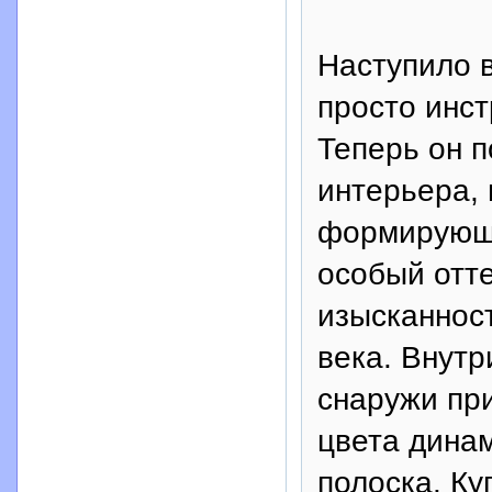
Наступило в
просто инс
Теперь он 
интерьера,
формирующи
особый отт
изысканност
века. Внутр
снаружи при
цвета дина
полоска. Ку