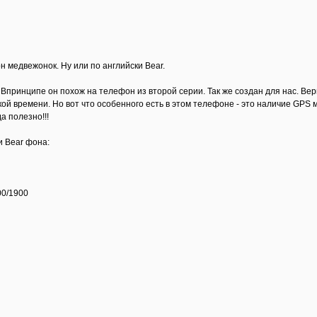
н медвежонок. Ну или по английски Bear.
. Впринципе он похож на телефон из второй серии. Так же создан для нас. Вер
кой времени. Но вот что особенного есть в этом телефоне - это наличие GPS
а полезно!!!
и Bear фона:
00/1900