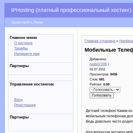
IPHosting (платный профессиональный хостинг)
Здравствуйте,
Гость
Главное меню
Главная страница
»
Hardwa
О хостинге
Тарифы
Мобильные Телеф
Напишите нам
Добавлено:
natali2306
|
Партнеры
02.07.2011
Просмотров:
9436
Слов:
681
Управление хостингом
Рейтинг:
0.00
Вход
Регистрация
Детский телефон! Каким он 
мобильным телефонам должн
Партнеры
Ведь довольно часто родит
Над вопросом детского моби