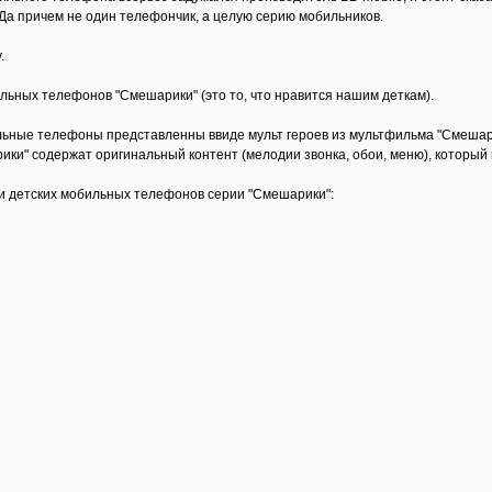
а причем не один телефончик, а целую серию мобильников.
.
льных телефонов "Смешарики" (это то, что нравится нашим деткам).
льные телефоны представленны ввиде мульт героев из мультфильма "Смешари
ки" содержат оригинальный контент (мелодии звонка, обои, меню), который
и детских мобильных телефонов серии "Смешарики":