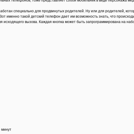
льных телефонов, тоже представляет собой мобильник в виде персонажа мед
аботан специально для продвинутых родителей. Ну или для родителей, котор
 Вот именно такой детский телефон дает им возможность знать, что происход
для исходящего вызова. Каждая кнопка может быть запрограммирована на на
0 минут