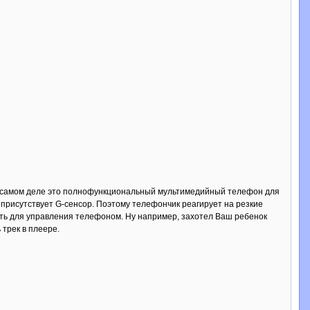
а на самом деле это полнофункциональный мультимедийный телефон для
м присутствует G-сенсор. Поэтому телефончик реагирует на резкие
ать для управления телефоном. Ну например, захотел Ваш ребенок
 трек в плеере.