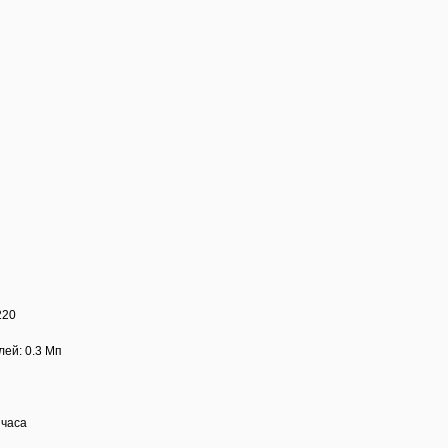
220
лей: 0.3 Мп
 часа