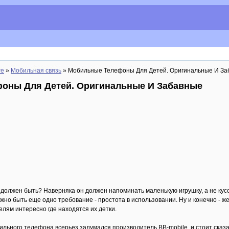
re
»
Мобильная связь
» Мобильные Телефоны Для Детей. Оригинальные И За
оны Для Детей. Оригинальные И Забавные
должен быть? Наверняка он должен напоминать маленькую игрушку, а не кусок
о быть еще одно требование - простота в использовании. Ну и конечно - ж
елям интересно где находятся их детки.
льного телефона всерьез задумался производитель BB-mobile, и стоит сказат