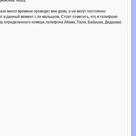
вежонка Teddy.
ые много времени проводят вне дома, и не могут постоянно
ит в данный момент с их малышом. Стоит отметить, что в телефоне
бор определенного номера телефона (Мама, Папа, Бабушка, Дедушка).