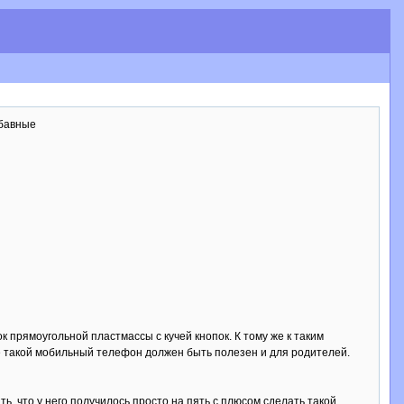
бавные
 прямоугольной пластмассы с кучей кнопок. К тому же к таким
е такой мобильный телефон должен быть полезен и для родителей.
ь, что у него получилось просто на пять с плюсом сделать такой