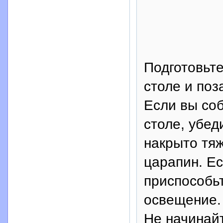
Подготовьт
столе и по
Если вы со
столе, убед
накрыто тя
царапин. Ес
приспособьт
освещение.
Не начинайт