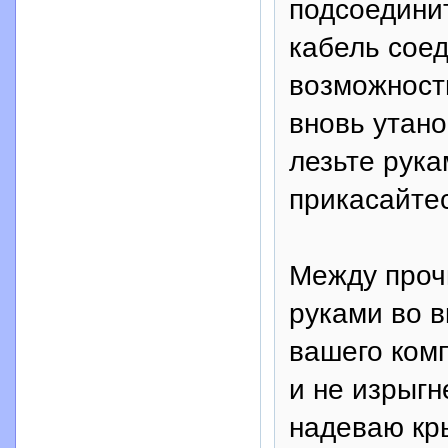
подсоединит
кабель соед
возможност
вновь утано
лезьте рук
прикасайтес
Между прочи
руками во 
вашего комп
и не изрыгн
надеваю кр