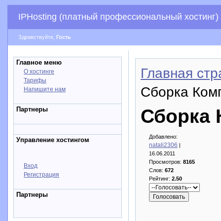
IPHosting (платный профессиональный хостинг)
Здравствуйте,
Гость
Главное меню
Главная стр
О хостинге
Тарифы
Сборка Ком
Напишите нам
Партнеры
Сборка 
Добавлено:
Управление хостингом
natali2306
|
16.06.2011
Просмотров:
8165
Вход
Слов:
672
Регистрация
Рейтинг:
2.50
Партнеры