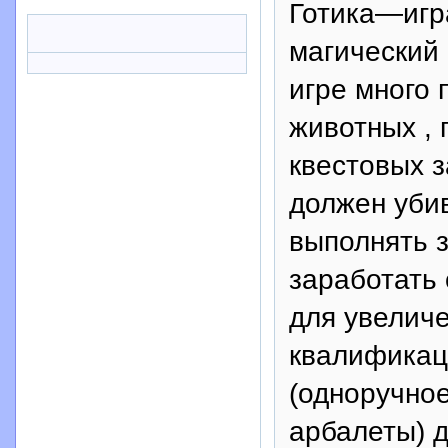
Готика—игра
магический 
игре много 
животных , г
квестовых з
должен убив
выполнять з
заработать 
для увелич
квалификац
(одноручное
арбалеты) д