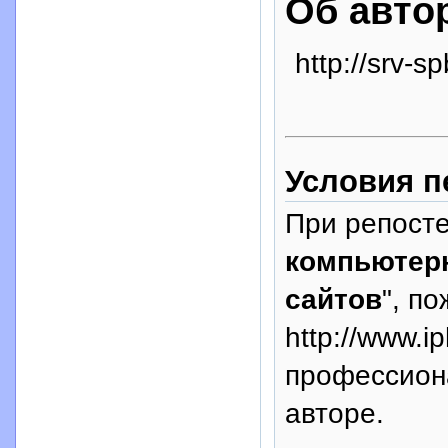
Об авто
http://srv-sp
Условия п
При репосте
компьютерн
сайтов
", п
http://www.i
профессион
авторе.