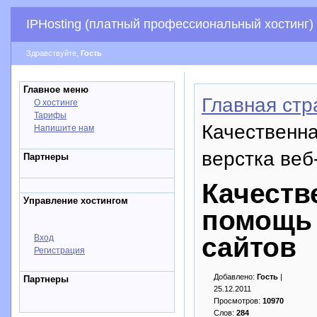
IPHosting (платный профессиональный хостинг)
Здравствуйте,
Гость
Главное меню
Главная стр
О хостинге
Тарифы
Качественн
Напишите нам
верстка веб
Партнеры
Качеств
Управление хостингом
помощь 
сайтов
Вход
Регистрация
Добавлено:
Гость
|
Партнеры
25.12.2011
Просмотров:
10970
Слов:
284