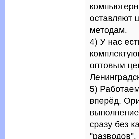
компьютерны
оставляют 
методам.
4) У нас ес
комплектую
оптовым цен
Ленинградск
5) Работаем
вперёд. Ор
выполнение
сразу без к
"разводов".