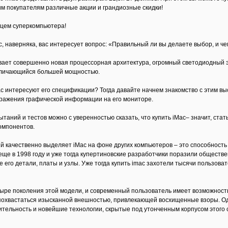
м покупателям различные акции и грандиозные скидки!
ьцем суперкомпьютера!
c, наверняка, вас интересует вопрос: «Правильный ли вы делаете выбор, и ч
вает совершенно новая процессорная архитектура, огромный светодиодный э
тличающийся большей мощностью.
ас интересуют его спецификации? Тогда давайте начнем знакомство с этим в
бражения графической информации на его мониторе.
таний и тестов можно с уверенностью сказать, что купить iMac– значит, ста
омпонентов.
й качественно выделяет iMac на фоне других компьютеров – это способност
ще в 1998 году и уже тогда купертиновские разработчики поразили обществен
е его детали, платы и узлы. Уже тогда купить imac захотели тысячи пользо
ыре поколения этой модели, и современный пользователь имеет возможность 
охвастаться изысканной внешностью, привлекающей восхищенные взоры. Одн
ительность и новейшие технологии, скрытые под утонченным корпусом этого