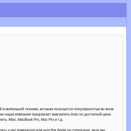
 и мобильной техники, которая пользуется популярностью во всем
ако наша компания предлагает вам купить imac по доступной цене.
ь: iMac, MacBook Pro, Mac Pro и т.д.
ить у нас компьютер или ноутбук Apple по суперцене, ведь мы