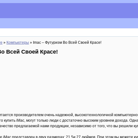
re
»
Компьютеры
» Imac – Футуризм Во Всей Своей Красе!
Во Всей Своей Красе!
итается производителем очень надежной, высокотехнологичной компьютерной
то купить iMac, могут только люди с достаточно высоким уровнем дохода. Одн
чество предлагаемой нами продукции, независимо от того, что вы решили купит
 iMac представлен в двух размерах: 21,5и 27 дюймов. При этом вы можете куп