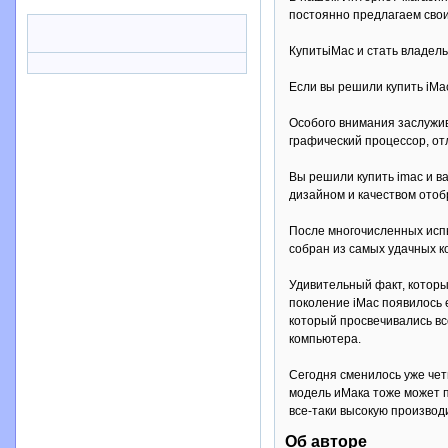
постоянно предлагаем свои
КупитьiMac и стать владел
Если вы решили купить iMa
Особого внимания заслужи
графический процессор, о
Вы решили купить imac и в
дизайном и качеством ото
После многочисленных испы
собран из самых удачных к
Удивительный факт, которы
поколение iMac появилось е
который просвечивались вс
компьютера.
Сегодня сменилось уже чет
модель иМака тоже может п
все-таки высокую производ
Об авторе