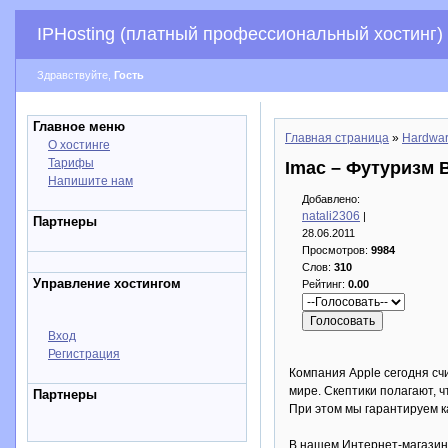
IPHosting (платный профессиональный хостинг)
Здравствуйте,
Гость
Главное меню
Главная страница
»
Hardwa
О хостинге
Тарифы
Imac – Футуризм 
Напишите нам
Добавлено:
natali2306
|
Партнеры
28.06.2011
Просмотров:
9984
Слов:
310
Управление хостингом
Рейтинг:
0.00
Вход
Регистрация
Компания Apple сегодня сч
мире. Скептики полагают, ч
Партнеры
При этом мы гарантируем ка
В нашем Интернет-магазине