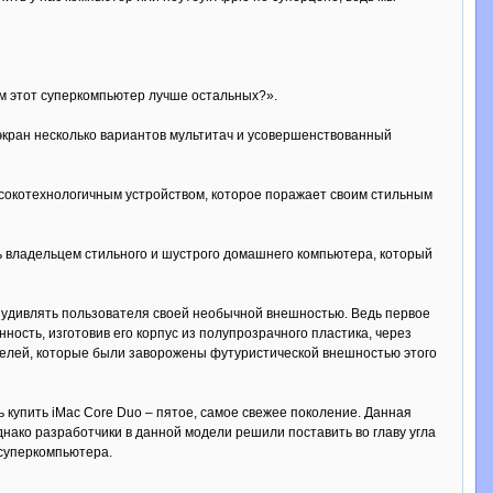
ем этот суперкомпьютер лучше остальных?».
кран несколько вариантов мультитач и усовершенствованный
ысокотехнологичным устройством, которое поражает своим стильным
ть владельцем стильного и шустрого домашнего компьютера, который
ь удивлять пользователя своей необычной внешностью. Ведь первое
ность, изготовив его корпус из полупрозрачного пластика, через
вателей, которые были заворожены футуристической внешностью этого
купить iMac Core Duo – пятое, самое свежее поколение. Данная
ако разработчики в данной модели решили поставить во главу угла
 суперкомпьютера.