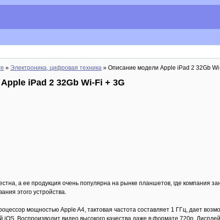
re
»
Электроника, цифровая техника
» Описание модели Apple iPad 2 32Gb Wi-
pple iPad 2 32Gb Wi-Fi + 3G
естна, а ее продукция очень популярна на рынке планшетов, где компания з
ания этого устройства.
оцессор мощностью Apple A4, тактовая частота составляет 1 ГГц, дает воз
 iOS. Воспроизводит видео высокого качества даже в формате 720p. Диспл