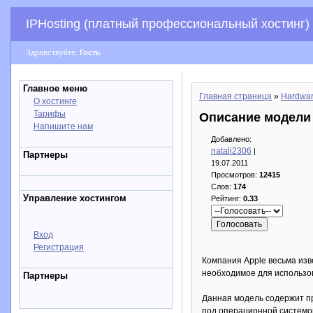
IPHosting (платный профессиональный хостинг)
Здравствуйте,
Гость
Главное меню
Главная страница
»
Hardwa
О хостинге
Тарифы
Описание модели A
Напишите нам
Добавлено:
natali2306
|
Партнеры
19.07.2011
Просмотров:
12415
Слов:
174
Управление хостингом
Рейтинг:
0.33
Вход
Регистрация
Компания Apple весьма изв
необходимое для использов
Партнеры
Данная модель содержит пр
под операционной системой