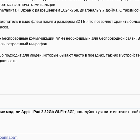
ороться с отпечатками пальцев
ультитач. Экран с разрешением 1024х768, диагональ 9,7 дюйма. С таким соч
копитель в виде флеш памяти размером 32 ГБ, что позволяет хранить большо
асов.
 беспроводные коммуникации: Wi-Fi необходимый для беспроводной связи, Bl
ов и встроенный микрофон.
о подходит для людей, которые бывают часто в поездках, так как в устройст
ная сеть.
ие модели Apple iPad 2 32Gb Wi-Fi + 3G
", пожалуйста укажите источник - сай
оаппарат.