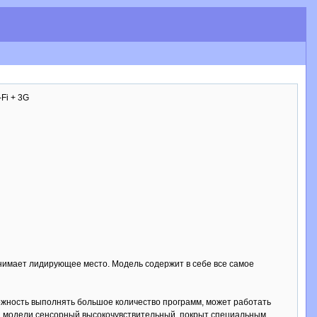
Fi + 3G
анимает лидирующее место. Модель содержит в себе все самое
можность выполнять большое количество программ, может работать
ей модели сенсорный высокочувствительный, покрыт специальным