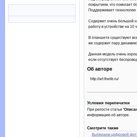
покрытием, что помогает б
Поддерживает технологию М
Содержит очень большой на
работу в устройстве на 10 ч
В планшете существуют все
же содержит пару динамик
Данная модель очень хорош
если отсутствует беспровод
Об авторе
http://art.thelib.ru/
Условия перепечатки
При репосте статьи "
Описан
информацию об авторе.
Смотрите также
Выбираем цифровой фот