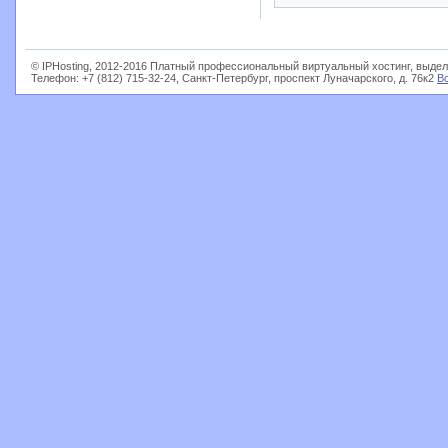
© IPHosting, 2012-2016 Платный профессиональный виртуальный хостинг, выдел
Телефон: +7 (812) 715-32-24, Санкт-Петербург, проспект Луначарского, д. 76к2
В