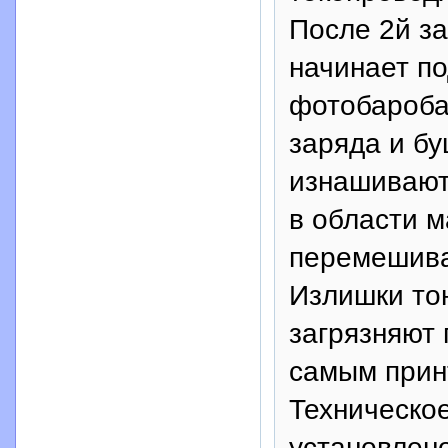
После 2й з
начинает по
фотобаробан
заряда и б
изнашивают
в области м
перемешива
Излишки то
загрязняют 
самым прин
Техническо
установлено