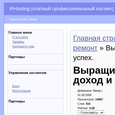
IPHosting (платный профессиональный хостинг)
Здравствуйте,
Гость
Главное меню
Главная стр
О хостинге
Тарифы
ремонт
» Вы
Напишите нам
успех.
Партнеры
Выращив
Управление хостингом
доход и 
Вход
Регистрация
Добавлено:
Гость
|
01.09.2009
Просмотров:
14967
Партнеры
Слов:
416
Рейтинг:
0.00