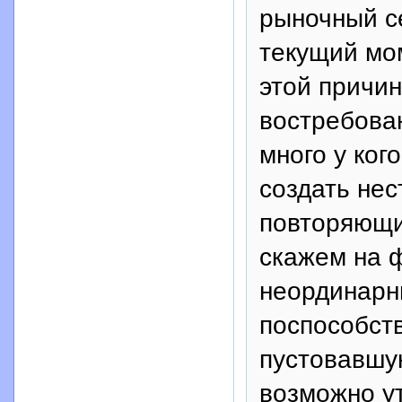
рыночный се
текущий мом
этой причин
востребован
много у ког
создать нес
повторяющи
скажем на 
неординарн
поспособст
пустовавшу
возможно ут