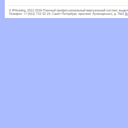
© IPHosting, 2012-2016 Платный профессиональный виртуальный хостинг, выдел
Телефон: +7 (812) 715-32-24, Санкт-Петербург, проспект Луначарского, д. 76к2
В