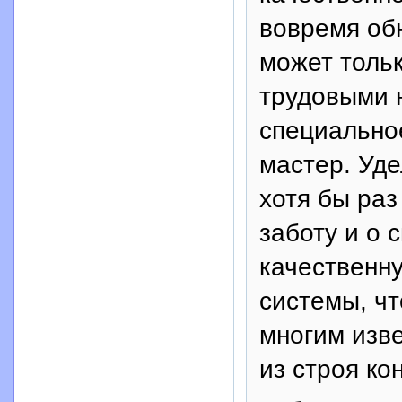
вовремя об
может толь
трудовыми 
специально
мастер. Уд
хотя бы раз
заботу и о 
качественн
системы, ч
многим изв
из строя ко