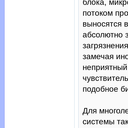
блока, микр
потоком про
выносятся в
абсолютно 
загрязнени
замечая ин
неприятный 
чувствител
подобное б
Для многоле
системы та