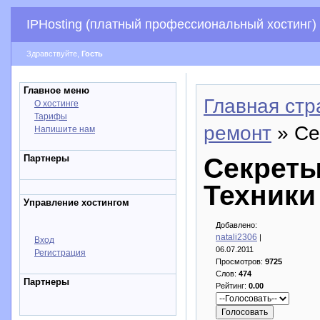
IPHosting (платный профессиональный хостинг)
Здравствуйте,
Гость
Главное меню
Главная стр
О хостинге
Тарифы
ремонт
» Се
Напишите нам
Партнеры
Секреты
Техники
Управление хостингом
Добавлено:
natali2306
|
Вход
06.07.2011
Регистрация
Просмотров:
9725
Слов:
474
Партнеры
Рейтинг:
0.00