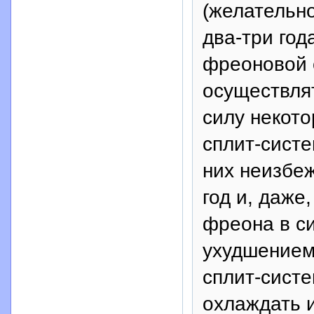
(желательно
два-три год
фреоновой 
осуществлят
силу некот
сплит-сист
них неизбеж
год и, даже
фреона в си
ухудшением
сплит-сист
охлаждать и