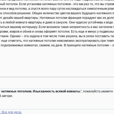
ый потолок. Если установка натяжных потолков - это как раз то, что вы стрем
енок и вид потолка, а спустя всего пару суток наслаждаться симпатичным р
х способов решения. Общее количество цветов вашего будущего натяжного п
ит дизайн вашей квартиры. Натяжные потолки франция порадуют вас их дол
ь в любой комнате квартиры и даже в санузле. Они чудесно устойчивы к воде.
титься вашему интерьеру. Если возникла такая неприятность и вас затопили с
вки, ковров и обоев и снова оформят потолок. Есть еще и минус у подвесных
кани. Однако – эта задача в том числе тоже решена, вы в силах поставить т
 еще отметить, что натяжные потолки невозможно эксплуатировать при темп
 подогреваемых комнатах, скажем, на даче. В принципе натяжные потолки – э
 натяжных потолков. Изысканность всякой комнаты.
", пожалуйста укажите 
б авторе.
 Все для дела.