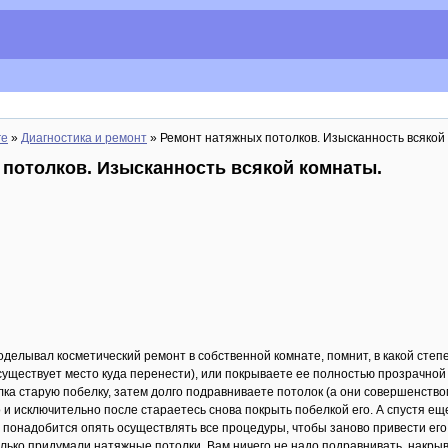
re
»
Диагностика и ремонт
» Ремонт натяжных потолков. Изысканность всякой
потолков. Изысканность всякой комнаты.
роделывал косметический ремонт в собственной комнате, помнит, в какой степ
 существует место куда перенести), или покрываете ее полностью прозрачно
лка старую побелку, затем долго подравниваете потолок (а они совершенство
и исключительно после стараетесь снова покрыть побелкой его. А спустя еще
 понадобится опять осуществлять все процедуры, чтобы заново привести его
олько придумали натяжные потолки. Вам ничего не надо подравнивать, накрыв