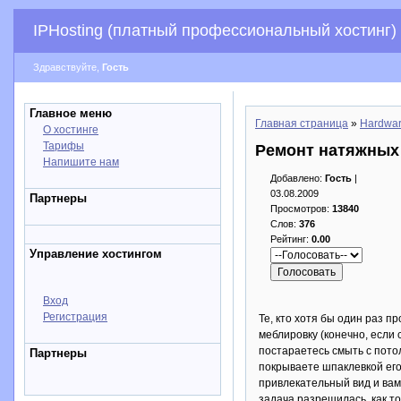
IPHosting (платный профессиональный хостинг)
Здравствуйте,
Гость
Главное меню
Главная страница
»
Hardwa
О хостинге
Тарифы
Ремонт натяжных 
Напишите нам
Добавлено:
Гость
|
03.08.2009
Партнеры
Просмотров:
13840
Слов:
376
Рейтинг:
0.00
Управление хостингом
Вход
Регистрация
Те, кто хотя бы один раз п
меблировку (конечно, если
постараетесь смыть с пото
Партнеры
покрываете шпаклевкой его 
привлекательный вид и вам
задача разрешилась, как т