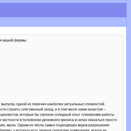
ля вашей фирмы.
о выпуска, одной из перечня наиболее актуальных сложностей
ти строить собственный склад, и в том числе наем зачастую –
пециалистов, которые бы скопили солидный опыт планировки работы
 в частности в положении денежного кризиса в силах оказаться просто
нии, малы. Одним из числа самых подходящих видов разрешения
ирмы, у которых есть личные складские помещения, всегда не