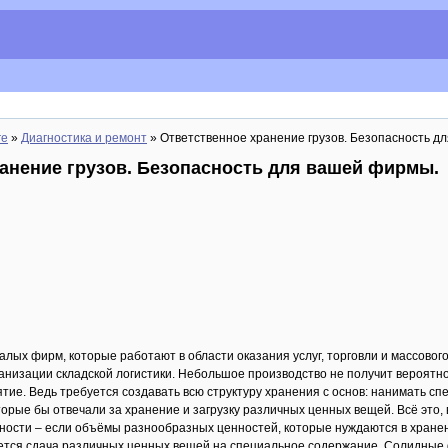
re
»
Диагностика и ремонт
» Ответственное хранение грузов. Безопасность д
анение грузов. Безопасность для вашей фирмы.
алых фирм, которые работают в области оказания услуг, торговли и массовог
анизации складской логистики. Небольшое производство не получит вероятнос
ие. Ведь требуется создавать всю структуру хранения с основ: нанимать с
торые бы отвечали за хранение и загрузку различных ценных вещей. Всё это,
тности – если объёмы разнообразных ценностей, которые нуждаются в хране
тся сдача различных ценных вещей на специальное содержание. Солидные ф