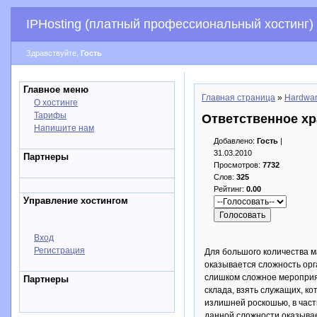
IPHosting (платный профессиональный хостинг)
Здравствуйте,
Гость
Главное меню
Главная страница
»
Hardwa
О хостинге
Тарифы
Ответственное хр
Напишите нам
Добавлено:
Гость
|
31.03.2010
Партнеры
Просмотров:
7732
Слов:
325
Рейтинг:
0.00
Управление хостингом
Вход
Регистрация
Для большого количества м
оказывается сложность орг
слишком сложное мероприят
Партнеры
склада, взять служащих, ко
излишней роскошью, в час
данной сложности оказывае