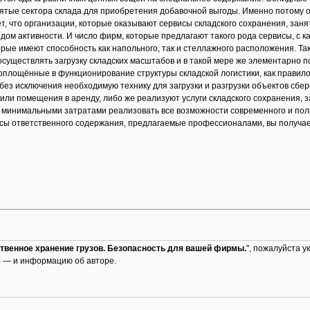
ятые сектора склада для приобретения добавочной выгоды. Именно потому о
т, что организации, которые оказывают сервисы складского сохранения, занят
дом активности. И число фирм, которые предлагают такого рода сервисы, с 
орые имеют способность как напольного, так и стеллажного расположения. 
 осуществлять загрузку складских масштабов и в такой мере же элементарно 
площённые в функционирование структуры складской логистики, как правил
без исключения необходимую технику для загрузки и разгрузки объектов сбер
или помещения в аренду, либо же реализуют услуги складского сохранения, з
 минимальными затратами реализовать все возможности современного и пол
сы ответственного содержания, предлагаемые профессионалами, вы получает
твенное хранение грузов. Безопасность для вашей фирмы.
", пожалуйста ук
 — и информацию об авторе.