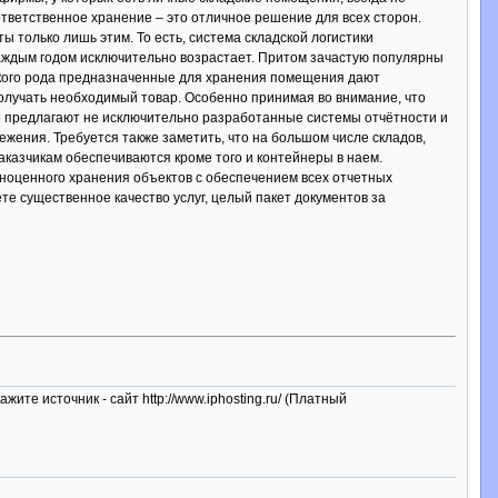
тветственное хранение – это отличное решение для всех сторон.
ы только лишь этим. То есть, система складской логистики
каждым годом исключительно возрастает. Притом зачастую популярны
Такого рода предназначенные для хранения помещения дают
получать необходимый товар. Особенно принимая во внимание, что
о предлагают не исключительно разработанные системы отчётности и
ежения. Требуется также заметить, что на большом числе складов,
аказчикам обеспечиваются кроме того и контейнеры в наем.
ноценного хранения объектов с обеспечением всех отчетных
е существенное качество услуг, целый пакет документов за
ажите источник - сайт http://www.iphosting.ru/ (Платный