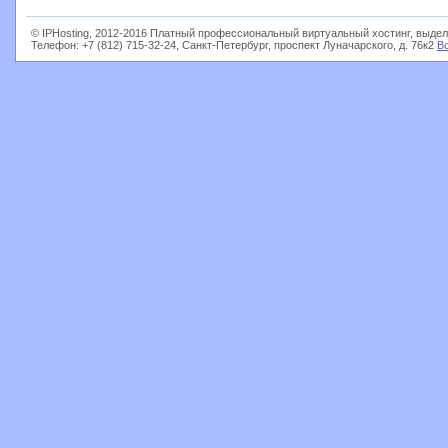
© IPHosting, 2012-2016 Платный профессиональный виртуальный хостинг, выдел
Телефон: +7 (812) 715-32-24, Санкт-Петербург, проспект Луначарского, д. 76к2
В