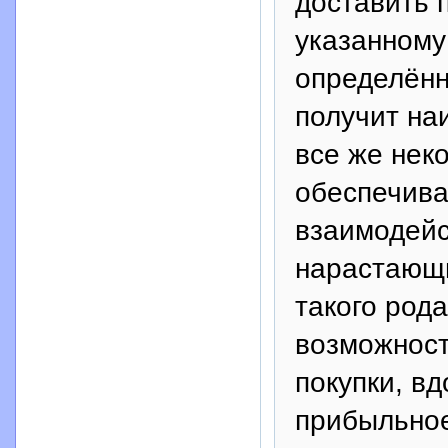
доставить 
указанному
определённ
получит на
все же нек
обеспечива
взаимодейс
нарастающи
такого род
возможност
покупки, вд
прибыльное