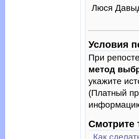
Люся Давы
Условия п
При репосте
метод выбр
укажите исто
(Платный п
информацию
Смотрите 
Как сделат