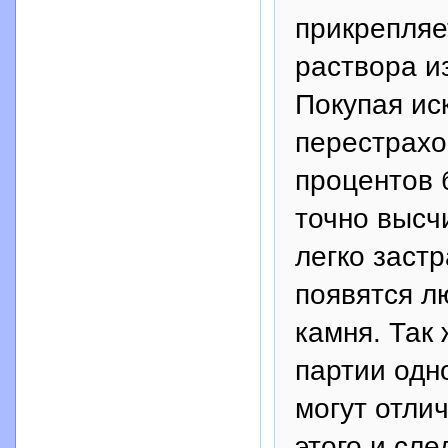
прикрепляе
раствора и
Покупая ис
перестрахо
процентов 
точно высч
легко застр
появятся л
камня. Так
партии одн
могут отлич
этого и сле