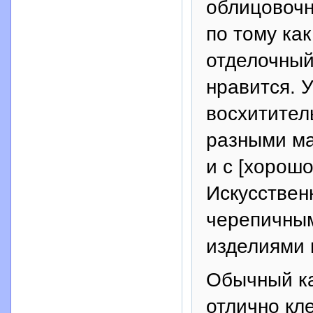
облицовочн
по тому ка
отделочный
нравится. 
восхитител
разными ма
и с [хорош
Искусствен
черепичны
изделиями 
Обычный ка
отлично кл